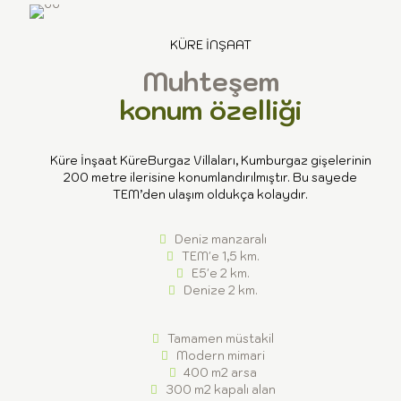
KÜRE İNŞAAT
Muhteşem
konum özelliği
Küre İnşaat KüreBurgaz Villaları, Kumburgaz gişelerinin
200 metre ilerisine konumlandırılmıştır. Bu sayede
TEM’den ulaşım oldukça kolaydır.
Deniz manzaralı
TEM'e 1,5 km.
E5'e 2 km.
Denize 2 km.
Tamamen müstakil
Modern mimari
400 m2 arsa
300 m2 kapalı alan