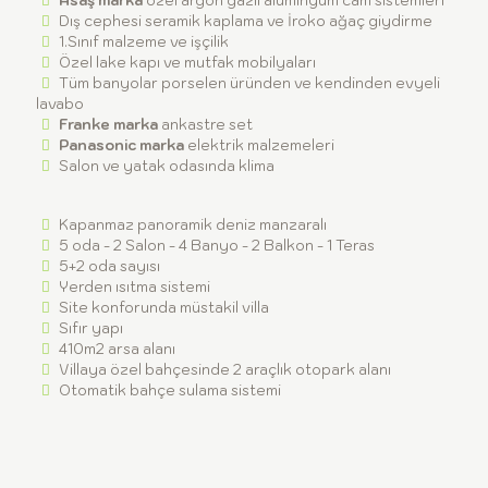
Asaş marka
özel argon gazlı alüminyum cam sistemleri
Dış cephesi seramik kaplama ve İroko ağaç giydirme
1.Sınıf malzeme ve işçilik
Özel lake kapı ve mutfak mobilyaları
Tüm banyolar porselen üründen ve kendinden evyeli
lavabo
Franke marka
ankastre set
Panasonic marka
elektrik malzemeleri
Salon ve yatak odasında klima
Kapanmaz panoramik deniz manzaralı
5 oda - 2 Salon - 4 Banyo - 2 Balkon - 1 Teras
5+2 oda sayısı
Yerden ısıtma sistemi
Site konforunda müstakil villa
Sıfır yapı
410m2 arsa alanı
Villaya özel bahçesinde 2 araçlık otopark alanı
Otomatik bahçe sulama sistemi